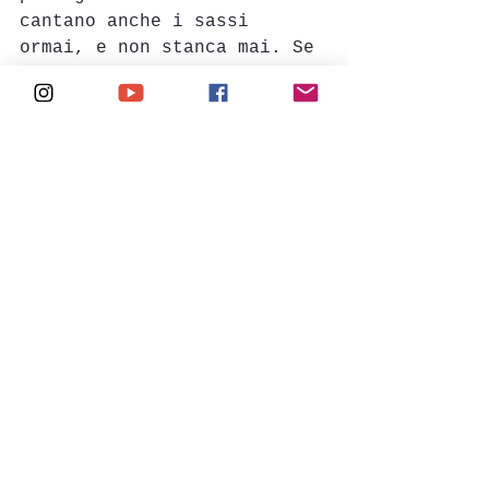
cantano anche i sassi 
ormai, e non stanca mai. Se 
vuoi lodare e pregare, 
prendi un brano della 
Vezzani e trovi tutta la 
freschezza di scrittura 
della musica moderna e 
tutta la sapienza biblica 
del Vangelo in un tutt'uno. 
Non puoi più ascoltare 
altro.
GEN ROSSO e GEN VERDE
. Li 
cito perchè sono i grandi 
"classici" di ogni canto 
liturgico che si conosce. 
Forse oggi suonano un po' 
"vecchi" come scrittura. Ma 