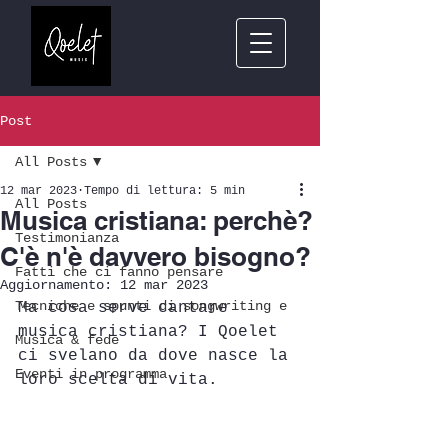
Post
All Posts
12 mar 2023
Tempo di lettura: 5 min
All Posts
Musica cristiana: perchè?
Testimonianza
C'è n'è davvero bisogno?
Fatti che ci fanno pensare
Aggiornamento:
12 mar 2023
Tecniche e spunti di songwriting e
Ma cosa serve cantare 
musica cristiana? I Qoelet 
Musica & fede
ci svelano da dove nasce la 
Eventi in programma
loro scelta di vita.