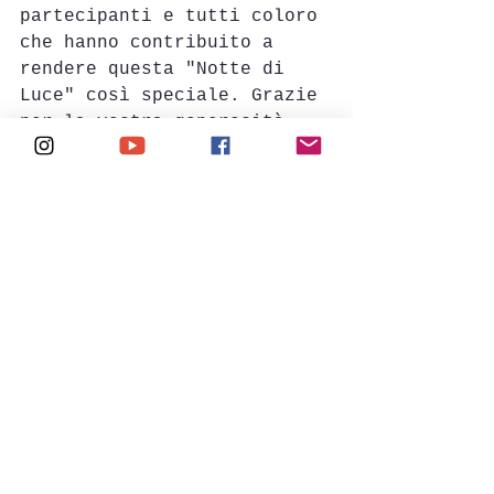
partecipanti e tutti coloro 
che hanno contribuito a 
rendere questa "Notte di 
Luce" così speciale. Grazie 
per la vostra generosità, 
il vostro spirito 
comunitario e la vostra 
capacità di diffondere 
gioia in una serata così 
meravigliosa.
Questa esperienza ci ha 
insegnato ancora una volta 
quanto sia importante la 
condivisione e la 
solidarietà nella nostra 
vita. Con Cristo e in 
Cristo siamo una comunità 
incredibile e insieme a Lui 
solo possiamo illuminare 