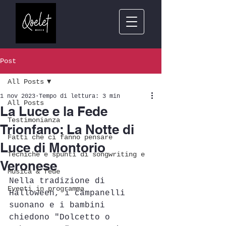
Post
All Posts
1 nov 2023
Tempo di lettura: 3 min
All Posts
La Luce e la Fede
Testimonianza
Trionfano: La Notte di
Fatti che ci fanno pensare
Luce di Montorio
Tecniche e spunti di songwriting e
Veronese
Musica & fede
Nella tradizione di 
Eventi in programma
Halloween, i campanelli 
suonano e i bambini 
chiedono "Dolcetto o 