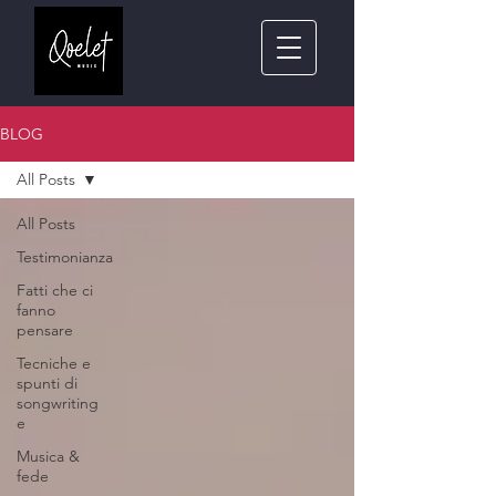
BLOG
All Posts
All Posts
Testimonianza
Fatti che ci
fanno
pensare
Tecniche e
spunti di
songwriting
e
Musica &
fede