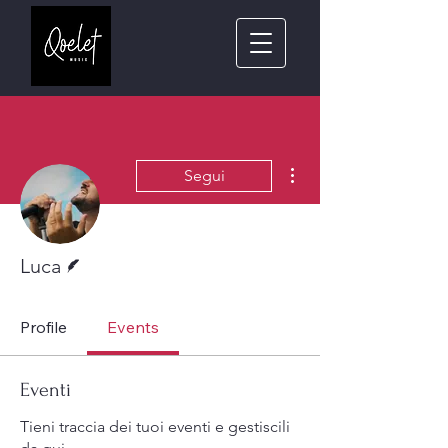
Altre azioni
Segui
Redattore
Luca
Profile
Events
Eventi
Tieni traccia dei tuoi eventi e gestiscili