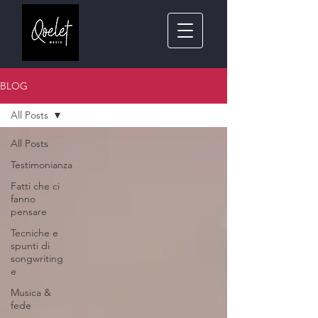
BLOG
All Posts
All Posts
Testimonianza
Fatti che ci
fanno
pensare
Tecniche e
spunti di
songwriting
e
Musica &
fede