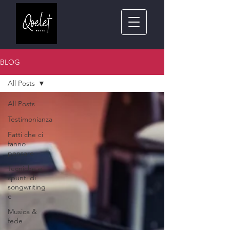
BLOG
All Posts
All Posts
Testimonianza
Fatti che ci
fanno
pensare
Tecniche e
spunti di
songwriting
e
Musica &
fede