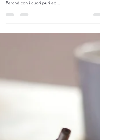
madonna di Medjugorie a Mirjiana
“Cari figli, vi invito a conoscere il meglio possibile
mio Figlio attraverso la preghiera e la misericordia.
Perché con i cuori puri ed...